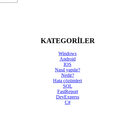
KATEGORİLER
Windows
Android
IOS
Nasıl yapılır?
Nedir?
Hata çözümleri
SQL
FastReport
DevExpress
C#