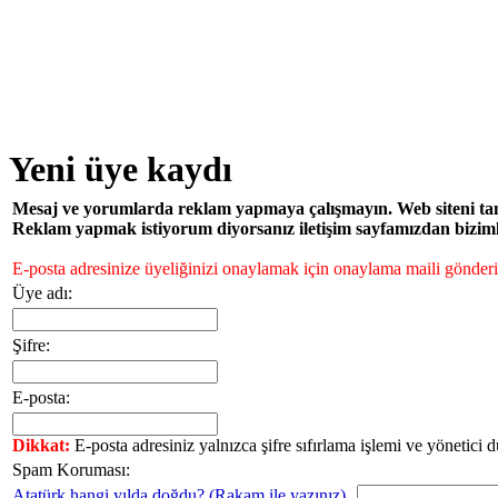
Yeni üye kaydı
Mesaj ve yorumlarda reklam yapmaya çalışmayın. Web siteni tanıtm
Reklam yapmak istiyorum diyorsanız iletişim sayfamızdan bizimle 
E-posta adresinize üyeliğinizi onaylamak için onaylama maili gönderil
Üye adı:
Şifre:
E-posta:
Dikkat:
E-posta adresiniz yalnızca şifre sıfırlama işlemi ve yönetici 
Spam Koruması:
Atatürk hangi yılda doğdu? (Rakam ile yazınız)