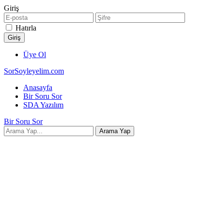
Giriş
Hatırla
Üye Ol
SorSoyleyelim.com
Anasayfa
Bir Soru Sor
SDA Yazılım
Bir Soru Sor