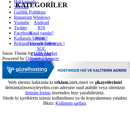
Hakkımızda
KATEGORİLER
Sitemap
Gizlilik Politikası
Windows
Instagram
Android
Youtube
IOS
Twitter
Nasıl yapılır?
Facebook
Nedir?
Kullanım Şartları
Hata çözümleri
Reklam Vermek İstiyorum !
SQL
Snow Theme by
Q2A Market
FastReport
Powered by
Question2Answer
DevExpress
C#
Web sitemiz hakkında ki
reklam
,istek,öneri ve
şikayetlerinizi
iletisim(at)sorsoyleyelim.com adresine mail atabilir veya sitemizin
iletişim formu
üzerinden bize yazabilirsiniz.
Sitede ki içeriklerin izinsiz kullanılması ya da kopyalanması yasaktır.
Bknz:
Kullanım şartları
.
...