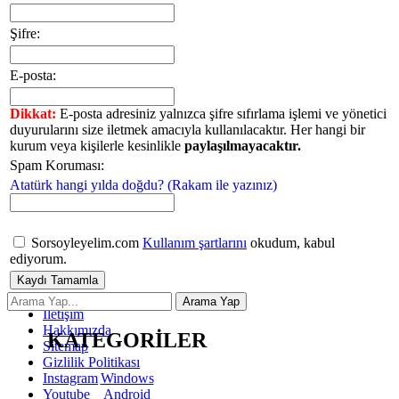
Şifre:
E-posta:
Dikkat:
E-posta adresiniz yalnızca şifre sıfırlama işlemi ve yönetici
duyurularını size iletmek amacıyla kullanılacaktır. Her hangi bir
kurum veya kişilerle kesinlikle
paylaşılmayacaktır.
Spam Koruması:
Atatürk hangi yılda doğdu? (Rakam ile yazınız)
Sorsoyleyelim.com
Kullanım şartlarını
okudum, kabul
ediyorum.
İletişim
Hakkımızda
KATEGORİLER
Sitemap
Gizlilik Politikası
Windows
Instagram
Android
Youtube