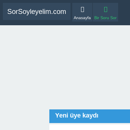
SorSoyleyelim.com
Anasayfa
Bir Soru Sor
Yeni üye kaydı