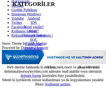
Hakkımızda
KATEGORİLER
Sitemap
Gizlilik Politikası
Windows
Instagram
Android
Youtube
IOS
Twitter
Nasıl yapılır?
Facebook
Nedir?
Kullanım Şartları
Hata çözümleri
Reklam Vermek İstiyorum !
SQL
Snow Theme by
Q2A Market
FastReport
Powered by
Question2Answer
DevExpress
C#
Web sitemiz hakkında ki
reklam
,istek,öneri ve
şikayetlerinizi
iletisim(at)sorsoyleyelim.com adresine mail atabilir veya sitemizin
iletişim formu
üzerinden bize yazabilirsiniz.
Sitede ki içeriklerin izinsiz kullanılması ya da kopyalanması yasaktır.
Bknz:
Kullanım şartları
.
...