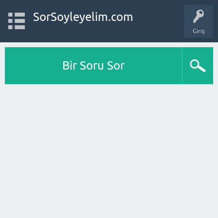
SorSoyleyelim.com
Giriş
Bir Soru Sor