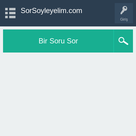
SorSoyleyelim.com
Giriş
Bir Soru Sor