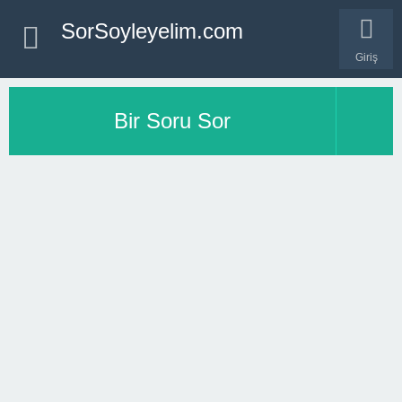
SorSoyleyelim.com
Giriş
Bir Soru Sor