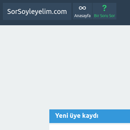
SorSoyleyelim.com
Anasayfa
Bir Soru Sor
Yeni üye kaydı