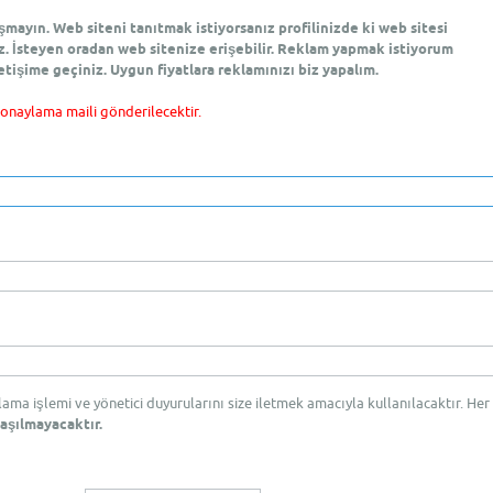
ayın. Web siteni tanıtmak istiyorsanız profilinizde ki web sitesi
z. İsteyen oradan web sitenize erişebilir. Reklam yapmak istiyorum
etişime geçiniz. Uygun fiyatlara reklamınızı biz yapalım.
 onaylama maili gönderilecektir.
rlama işlemi ve yönetici duyurularını size iletmek amacıyla kullanılacaktır. Her
aşılmayacaktır.