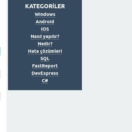
KATEGORİLER
Windows
Android
IOS
Nasıl yapılır?
Nedir?
Hata çözümleri
SQL
FastReport
DevExpress
C#