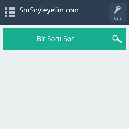
SorSoyleyelim.com
Giriş
Bir Soru Sor