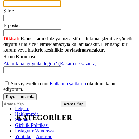
Şifre:
E-posta:
Dikkat:
E-posta adresiniz yalnızca şifre sıfırlama işlemi ve yönetici
duyurularını size iletmek amacıyla kullanılacaktır. Her hangi bir
kurum veya kişilerle kesinlikle
paylaşılmayacaktır.
Spam Koruması:
Atatürk hangi yılda doğdu? (Rakam ile yazınız)
Sorsoyleyelim.com
Kullanım şartlarını
okudum, kabul
ediyorum.
İletişim
Hakkımızda
KATEGORİLER
Sitemap
Gizlilik Politikası
Windows
Instagram
Android
Youtube