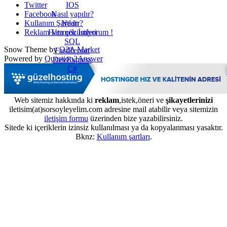
IOS
Twitter
Nasıl yapılır?
Facebook
Nedir?
Kullanım Şartları
Hata çözümleri
Reklam Vermek İstiyorum !
SQL
Snow Theme by
Q2A Market
FastReport
Powered by
Question2Answer
DevExpress
C#
Web sitemiz hakkında ki
reklam
,istek,öneri ve
şikayetlerinizi
iletisim(at)sorsoyleyelim.com adresine mail atabilir veya sitemizin
iletişim formu
üzerinden bize yazabilirsiniz.
Sitede ki içeriklerin izinsiz kullanılması ya da kopyalanması yasaktır.
Bknz:
Kullanım şartları
.
...