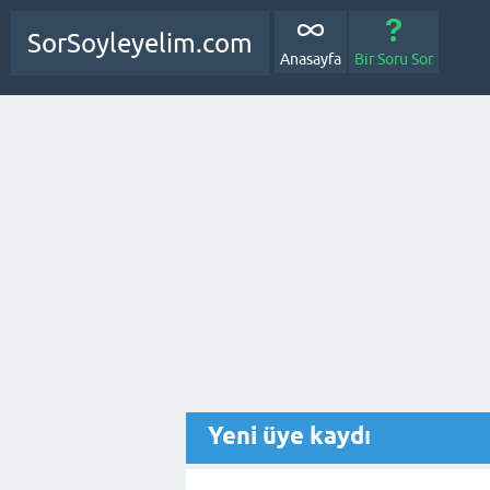
SorSoyleyelim.com
Anasayfa
Bir Soru Sor
Yeni üye kaydı