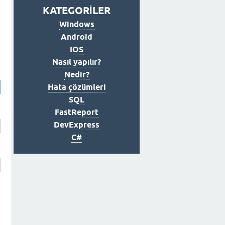
KATEGORİLER
Windows
Android
IOS
Nasıl yapılır?
Nedir?
Hata çözümleri
SQL
FastReport
DevExpress
C#