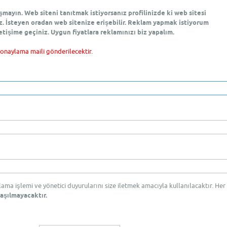
ayın. Web siteni tanıtmak istiyorsanız profilinizde ki web sitesi
z. İsteyen oradan web sitenize erişebilir. Reklam yapmak istiyorum
etişime geçiniz. Uygun fiyatlara reklamınızı biz yapalım.
 onaylama maili gönderilecektir.
rlama işlemi ve yönetici duyurularını size iletmek amacıyla kullanılacaktır. Her
aşılmayacaktır.