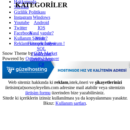
Hakkımızda
KATEGORİLER
Sitemap
Gizlilik Politikası
Windows
Instagram
Android
Youtube
IOS
Twitter
Nasıl yapılır?
Facebook
Nedir?
Kullanım Şartları
Hata çözümleri
Reklam Vermek İstiyorum !
SQL
Snow Theme by
Q2A Market
FastReport
Powered by
Question2Answer
DevExpress
C#
Web sitemiz hakkında ki
reklam
,istek,öneri ve
şikayetlerinizi
iletisim(at)sorsoyleyelim.com adresine mail atabilir veya sitemizin
iletişim formu
üzerinden bize yazabilirsiniz.
Sitede ki içeriklerin izinsiz kullanılması ya da kopyalanması yasaktır.
Bknz:
Kullanım şartları
.
...