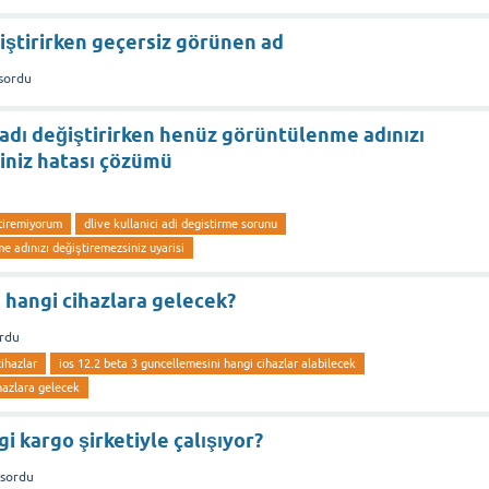
iştirirken geçersiz görünen ad
sordu
ı adı değiştirirken henüz görüntülenme adınızı
iniz hatası çözümü
stiremiyorum
dlive kullanici adi degistirme sorunu
e adınızı değiştiremezsiniz uyarisi
3 hangi cihazlara gelecek?
rdu
ihazlar
ios 12.2 beta 3 guncellemesini hangi cihazlar alabilecek
hazlara gelecek
 kargo şirketiyle çalışıyor?
sordu