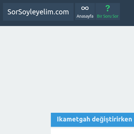
SorSoyleyelim.com
Anasayfa
Bir Soru Sor
Ikametgah değiştirirken 