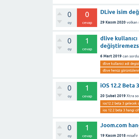
DLive isim değ
0
0
29 Kasım 2020
volkan
oy
cevap
dlive kullanıc
0
1
değiştiremezs
oy
cevap
6 Mart 2019
can
sordu
dlive kullanici adi degi
dlive henüz görüntülenm
iOS 12.2 Beta 
0
1
20 Şubat 2019
Xtra
so
oy
cevap
ios12.2 beta 3 gelecek c
ios 12.2 beta 3 hangi ci
Joom.com hangi
0
1
19 Kasım 2018
misafir
oy
cevap