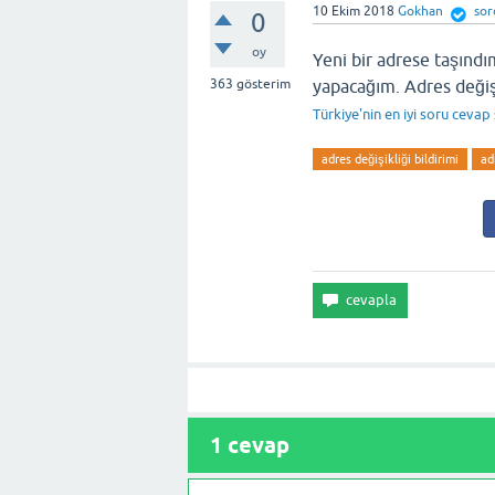
10 Ekim 2018
Gokhan
sor
0
oy
Yeni bir adrese taşındı
363
gösterim
yapacağım. Adres değişi
Türkiye'nin en iyi soru cevap
adres değişikliği bildirimi
ad
1
cevap