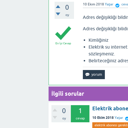
10 Ekim 2018
Yaşar
ceva
0
oy
Adres değişikliği bildi
Adres değişikliği bili
Kimliğiniz
En İyi Cevap
Elektrik su internet
sözleşmeniz.
Belirteceğiniz adres
İlgili sorular
Elektrik abone
0
1
10 Ekim 2018
Yaşar
oy
cevap
elektrik abonesi gerekli