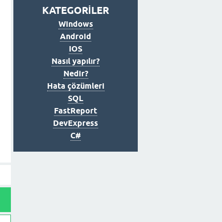
KATEGORİLER
Windows
Android
IOS
Nasıl yapılır?
Nedir?
Hata çözümleri
SQL
FastReport
DevExpress
C#