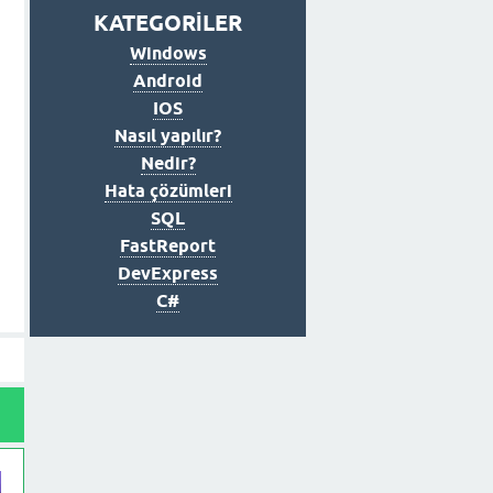
KATEGORİLER
Windows
Android
IOS
Nasıl yapılır?
Nedir?
Hata çözümleri
SQL
FastReport
DevExpress
C#