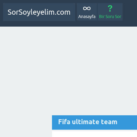
SorSoyleyelim.com
Anasayfa
Bir Soru Sor
Fifa ultimate team