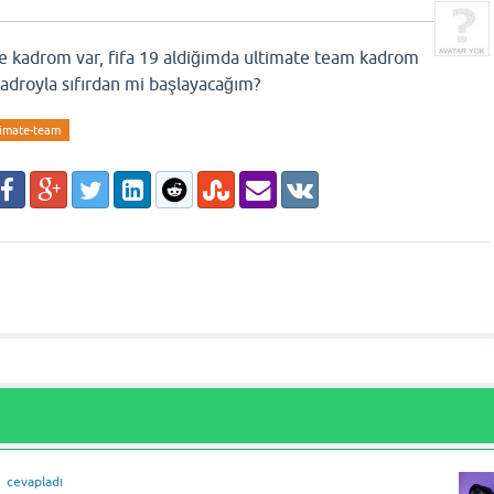
u
e kadrom var, fifa 19 aldiğimda ultimate team kadrom
 kadroyla sıfırdan mi başlayacağım?
ltimate-team
cevapladı