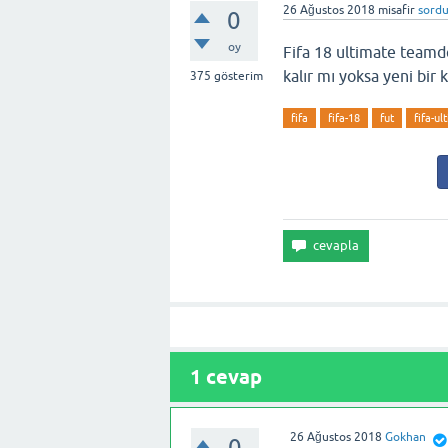
26 Ağustos 2018
misafir
sord
0
oy
Fifa 18 ultimate teamd
kalır mı yoksa yeni bir
375
gösterim
fifa
fifa-18
fut
fifa-u
1
cevap
26 Ağustos 2018
Gokhan
0