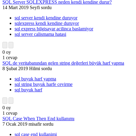
SQL Server SQLEXPRESS neden kendi kendine durur?
14 Mart 2019
Seyfi
sordu
sql server kendi kendine duruyor
sqlexpress kendi kendine duruyor
sql express bilgisayar acilinca baslamiyor
sql server calismama hatasi
0
oy
1
cevap
SQL de veritabanından gelen string değerleri büyük harf yapma
8 Şubat 2019
Hilmi
sordu
sql buyuk harf yapma
sql string buyuk harfe cevirme
sql buyuk harf
0
oy
1
cevap
SQL Case When Then End kullanımı
7 Ocak 2019
misafir
sordu
sql case end kullanimi