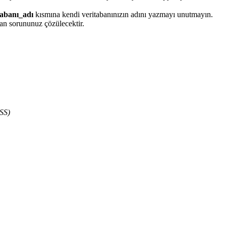
tabanı_adı
kısmına kendi veritabanınızın adını yazmayı unutmayın.
man sorununuz çözülecektir.
SS)