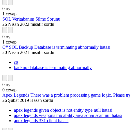
0
oy
1
cevap
SQL Veritabanını Silme Sorunu
26 Nisan 2022
misafir
sordu
0
oy
1
cevap
C# SQL Backup Database is terminating abnormally hatası
20 Nisan 2021
misafir
sordu
c#
backup database is terminating abnormally
0
oy
0
cevap
Apex Legends There was a problem processing game logic. Please try
26 Şubat 2019
Hasan
sordu
apex legends given object is not entity type null hatasi
apex legends weapons mp ability area sonar scan nut hatasi
apex legends 331 client hatasi