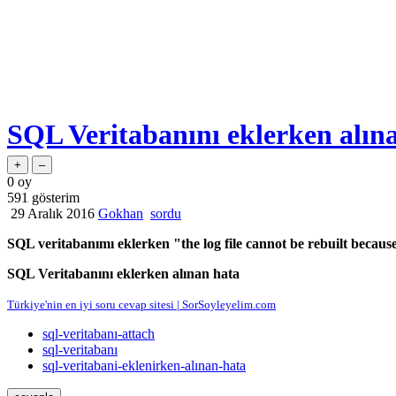
SQL Veritabanını eklerken alına
0
oy
591
gösterim
29 Aralık 2016
Gokhan
sordu
SQL veritabanımı eklerken "the log file cannot be rebuilt becau
SQL Veritabanını eklerken alınan hata
Türkiye'nin en iyi soru cevap sitesi | SorSoyleyelim.com
sql-veritabanı-attach
sql-veritabanı
sql-veritabani-eklenirken-alınan-hata