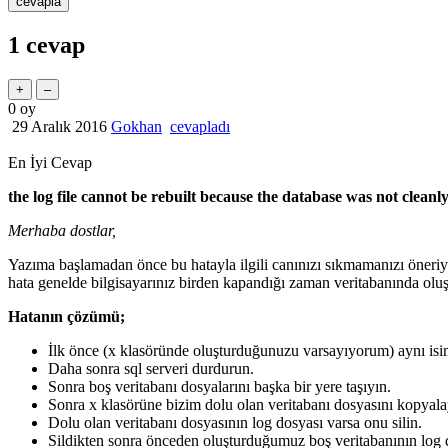
1
cevap
0
oy
29 Aralık 2016
Gokhan
cevapladı
En İyi Cevap
the log file cannot be rebuilt because the database was not cleanl
Merhaba dostlar,
Yazıma başlamadan önce bu hatayla ilgili canınızı sıkmamanızı öneri
hata genelde bilgisayarınız birden kapandığı zaman veritabanında ol
Hatanın çözümü;
İlk önce (x klasöründe oluşturduğunuzu varsayıyorum) aynı isim
Daha sonra sql serveri durdurun.
Sonra boş veritabanı dosyalarını başka bir yere taşıyın.
Sonra x klasörüne bizim dolu olan veritabanı dosyasını kopyal
Dolu olan veritabanı dosyasının log dosyası varsa onu silin.
Sildikten sonra önceden oluşturduğumuz boş veritabanının log 