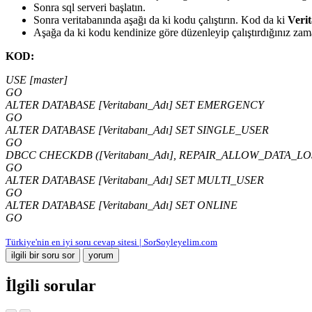
Sonra sql serveri başlatın.
Sonra veritabanında aşağı da ki kodu çalıştırın. Kod da ki
Veri
Aşağa da ki kodu kendinize göre düzenleyip çalıştırdığınız za
KOD:
USE [master]
GO
ALTER DATABASE [Veritabanı_Adı] SET EMERGENCY
GO
ALTER DATABASE [Veritabanı_Adı] SET SINGLE_USER
GO
DBCC CHECKDB ([Veritabanı_Adı], REPAIR_ALLOW_DATA_LO
GO
ALTER DATABASE [Veritabanı_Adı] SET MULTI_USER
GO
ALTER DATABASE [Veritabanı_Adı] SET ONLINE
GO
Türkiye'nin en iyi soru cevap sitesi | SorSoyleyelim.com
İlgili sorular