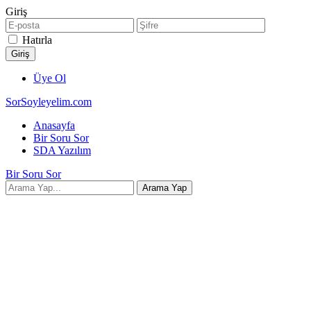
Giriş
Hatırla
Üye Ol
SorSoyleyelim.com
Anasayfa
Bir Soru Sor
SDA Yazılım
Bir Soru Sor