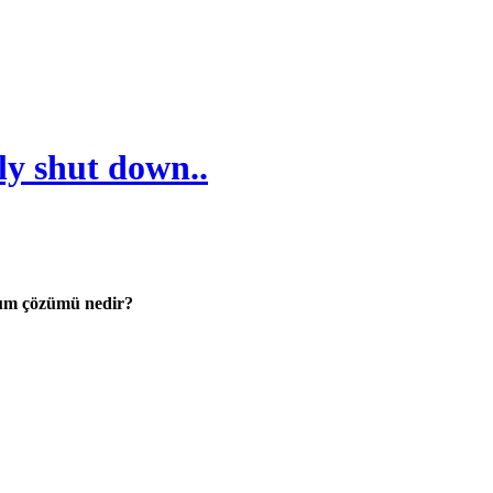
ly shut down..
orum çözümü nedir?