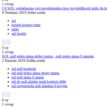
1
cevap
C# SQL veritabanına veri kaydetmeden önce kaydedilecek tablo da ki a
9 Temmuz 2019
Selim
sordu
sql
lenght kontrol etme
tablo
sql lenght
0
oy
1
cevap
SQL null gelen alana değer atama , null gelen alana 0 atamak
2 Haziran 2019
Zeliha
sordu
sql null kontrolu
sql null gelen alana deger atama
sql null alana 0 atama
sql de null alanlar nasil kontrol edilir
sql sorgusunda null alanlara 0 koyma
0
oy
1
cevap