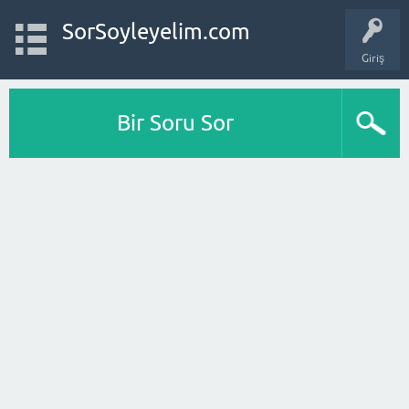
SorSoyleyelim.com
Giriş
Bir Soru Sor