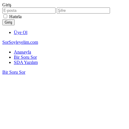
Giriş
Hatırla
Üye Ol
SorSoyleyelim.com
Anasayfa
Bir Soru Sor
SDA Yazılım
Bir Soru Sor