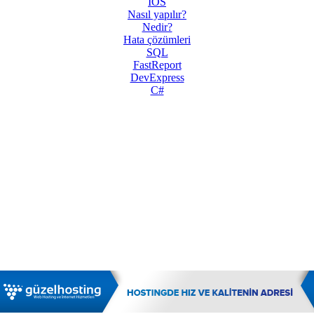
IOS
Nasıl yapılır?
Nedir?
Hata çözümleri
SQL
FastReport
DevExpress
C#