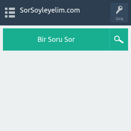
SorSoyleyelim.com
Giriş
Bir Soru Sor