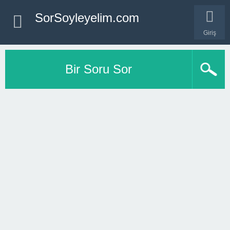
SorSoyleyelim.com
Giriş
Bir Soru Sor