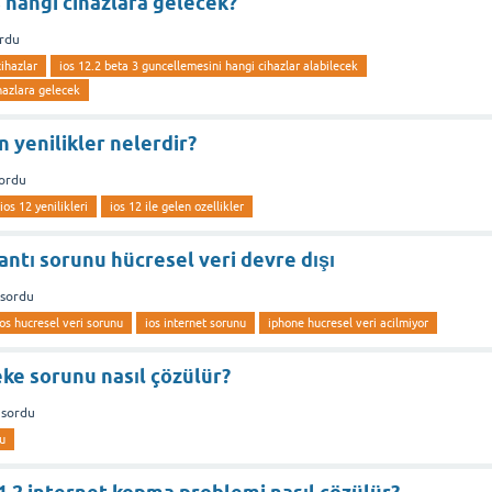
3 hangi cihazlara gelecek?
rdu
ihazlar
ios 12.2 beta 3 guncellemesini hangi cihazlar alabilecek
hazlara gelecek
n yenilikler nelerdir?
ordu
ios 12 yenilikleri
ios 12 ile gelen ozellikler
lantı sorunu hücresel veri devre dışı
sordu
ios hucresel veri sorunu
ios internet sorunu
iphone hucresel veri acilmiyor
eke sorunu nasıl çözülür?
sordu
u