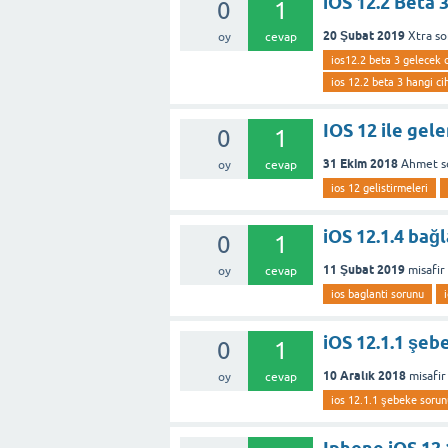
iOS 12.2 Beta 
0
1
20 Şubat 2019
Xtra
so
oy
cevap
ios12.2 beta 3 gelecek c
ios 12.2 beta 3 hangi ci
IOS 12 ile gele
0
1
31 Ekim 2018
Ahmet
s
oy
cevap
ios 12 gelistirmeleri
iOS 12.1.4 bağ
0
1
11 Şubat 2019
misafir
oy
cevap
ios baglanti sorunu
iOS 12.1.1 şeb
0
1
10 Aralık 2018
misafir
oy
cevap
ios 12.1.1 şebeke sorun