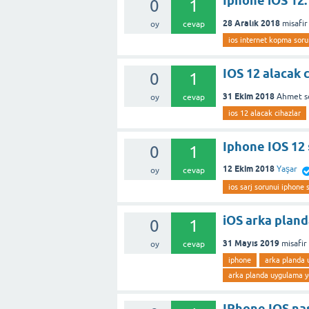
Iphone iOS 12.
0
1
28 Aralık 2018
misafir
oy
cevap
ios internet kopma sor
IOS 12 alacak 
0
1
31 Ekim 2018
Ahmet
s
oy
cevap
ios 12 alacak cihazlar
Iphone IOS 12 
0
1
12 Ekim 2018
Yaşar
oy
cevap
ios sarj sorunui iphone 
iOS arka plan
0
1
31 Mayıs 2019
misafir
oy
cevap
iphone
arka planda
arka planda uygulama ye
IPhone IOS nas