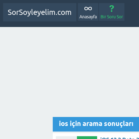
SorSoyleyelim.com
Anasayfa
Bir Soru Sor
ios için arama sonuçları