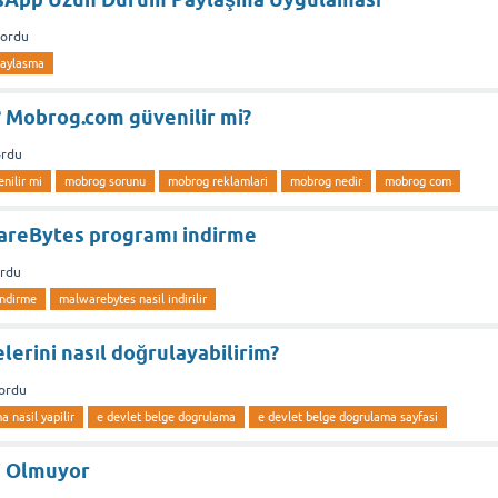
sordu
paylasma
 Mobrog.com güvenilir mi?
ordu
nilir mi
mobrog sorunu
mobrog reklamlari
mobrog nedir
mobrog com
areBytes programı indirme
ordu
indirme
malwarebytes nasil indirilir
lerini nasıl doğrulayabilirim?
ordu
 nasil yapilir
e devlet belge dogrulama
e devlet belge dogrulama sayfasi
j Olmuyor