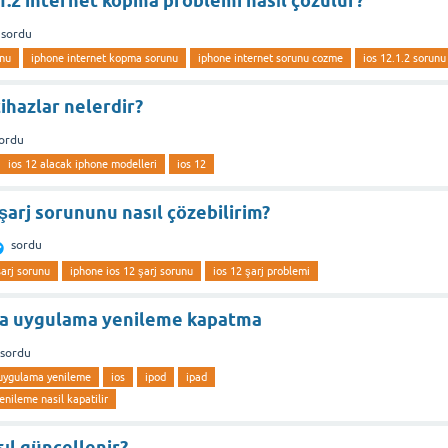
1.2 internet kopma problemi nasıl çözülür?
sordu
unu
iphone internet kopma sorunu
iphone internet sorunu cozme
ios 12.1.2 sorunu
cihazlar nelerdir?
ordu
ios 12 alacak iphone modelleri
ios 12
şarj sorununu nasıl çözebilirim?
sordu
sarj sorunu
iphone ios 12 şarj sorunu
ios 12 şarj problemi
da uygulama yenileme kapatma
sordu
 uygulama yenileme
ios
ipod
ipad
nileme nasil kapatilir
ıl güncellenir?