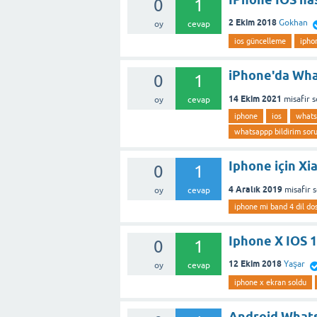
0
1
2 Ekim 2018
Gokhan
oy
cevap
ios güncelleme
ipho
iPhone'da Wha
0
1
14 Ekim 2021
misafir
s
oy
cevap
iphone
ios
whats
whatsappp bildirim sor
Iphone için Xi
0
1
4 Aralık 2019
misafir
oy
cevap
iphone mi band 4 dil dos
Iphone X IOS 1
0
1
12 Ekim 2018
Yaşar
oy
cevap
iphone x ekran soldu
Android What