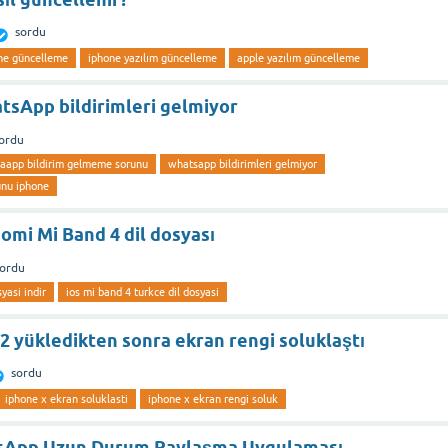
sordu
ne güncelleme
iphone yazılım güncelleme
apple yazılım güncelleme
tsApp bildirimleri gelmiyor
ordu
aapp bildirim gelmeme sorunu
whatsapp bildirimleri gelmiyor
unu iphone
aomi Mi Band 4 dil dosyası
sordu
yasi indir
ios mi band 4 turkce dil dosyasi
2 yükledikten sonra ekran rengi soluklaştı
sordu
iphone x ekran soluklasti
iphone x ekran rengi soluk
sApp Uzun Durum Paylaşma Uygulaması