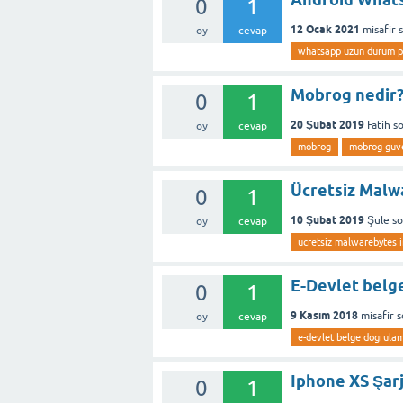
0
1
12 Ocak 2021
misafir
oy
cevap
whatsapp uzun durum 
Mobrog nedir?
0
1
20 Şubat 2019
Fatih
s
oy
cevap
mobrog
mobrog guve
Ücretsiz Malw
0
1
10 Şubat 2019
Şule
s
oy
cevap
ucretsiz malwarebytes 
E-Devlet belge
0
1
9 Kasım 2018
misafir
s
oy
cevap
e-devlet belge dogrulama
Iphone XS Şar
0
1