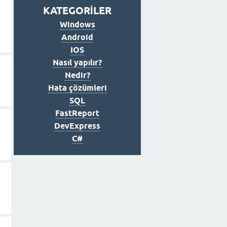
KATEGORİLER
Windows
Android
IOS
Nasıl yapılır?
Nedir?
Hata çözümleri
SQL
FastReport
DevExpress
C#