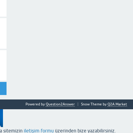
Powered by
Question2Answer
Snow Theme by
Q2A Market
ya sitemizin
iletişim formu
üzerinden bize yazabilirsiniz.