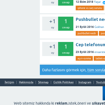
12 Ekim 2018
Yaşar
oy
cevap
iphone xs sarj sorunu
Pushbullet ned
+1
1
21 Eylül 2016
Gokhan
oy
cevap
pushbullet-nedir
pus
Cep telefonum 
+1
1
23 Eylül 2016
ensarst
oy
cevap
aşırı-ısınma
tablet-ı
Daha fazlasını görmek için,
tüm sorula
İletişim
Hakkımızda
Sitemap
Gizlilik Politikası
Instagram
Youtu
Web sitemiz hakkında ki
reklam
,istek,öneri ve
şikayet