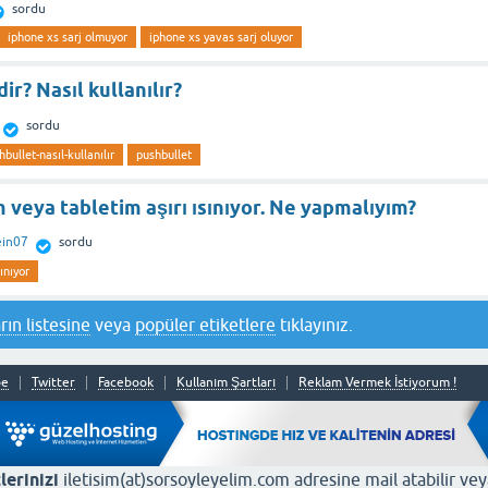
sordu
iphone xs sarj olmuyor
iphone xs yavas sarj oluyor
ir? Nasıl kullanılır?
sordu
hbullet-nasıl-kullanılır
pushbullet
veya tabletim aşırı ısınıyor. Ne yapmalıyım?
ein07
sordu
sınıyor
rın listesine
veya
popüler etiketlere
tıklayınız.
be
Twitter
Facebook
Kullanım Şartları
Reklam Vermek İstiyorum !
lerinizi
iletisim(at)sorsoyleyelim.com adresine mail atabilir ve