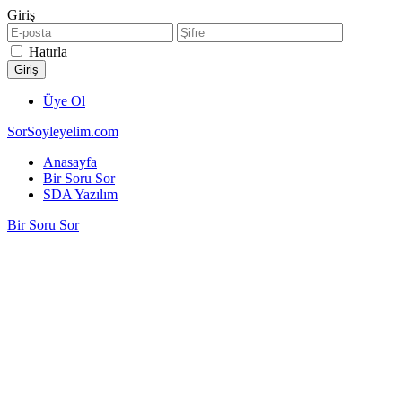
Giriş
Hatırla
Üye Ol
SorSoyleyelim.com
Anasayfa
Bir Soru Sor
SDA Yazılım
Bir Soru Sor